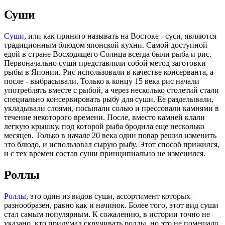
Суши
Суши
, или как принято называть на Востоке - суси, являются
традиционным блюдом японской кухни. Самой доступной
едой в стране Восходящего Солнца всегда были рыба и рис.
Первоначально суши представляли собой метод заготовки
рыбы в Японии. Рис использовали в качестве консерванта, а
после - выбрасывали. Только к концу 15 века рис начали
употреблять вместе с рыбой, а через несколько столетий стали
специально консервировать рыбу для суши. Ее разделывали,
укладывали слоями, посыпали солью и прессовали камнями в
течение некоторого времени. После, вместо камней клали
легкую крышку, под которой рыба бродила еще несколько
месяцев. Только в начале 20 века один повар решил изменить
это блюдо, и использовал сырую рыбу. Этот способ прижился,
и с тех времен состав суши принципиально не изменился.
Роллы
Роллы
, это один из видов суши, ассортимент которых
разнообразен, равно как и начинок. Более того, этот вид суши
стал самым популярным. К сожалению, в истории точно не
указано, кто придумал скручивать роллы, но это не помешало