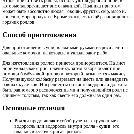
Чтобы приготовить роллы, используют водоросли нори, в
которые заворачивают рис с начинкой. Начинка при этом
может быть абсолютно любая - овощи, фрукты, сыр, мясо и,
конечно, морепродукты. Кроме этого, есть ещё разновидность
горячих роллов.
Способ приготовления
Для приготовления суши, влажными руками из риса лепят
овальные комочки, на которые и укладывают рыбу.
Для изготовления роллов придется приноровиться. На лист
нори укладывают рис и начинку, затем заворачивают при
помощи бамбуковой циновки, который называется - макису.
Получившуюся колбаску разрезают на шесть или двенадцать
равных кусочков. Ингредиенты на листе водоросли должны
быть равномерно расположенными и получившийся ролл не
слишком толстым, так как съесть его должны за один раз.
Основные отличия
Роллы
представляют собой рулеты, закрученные в
водоросль или водоросль внутри ролла -
суши
, это
овальный кусочек риса с рыбой.