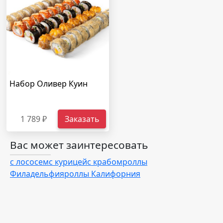
Набор Оливер Куин
1 789 ₽
Заказать
Вас может заинтересовать
с лососем
с курицей
с крабом
роллы
Филадельфия
роллы Калифорния