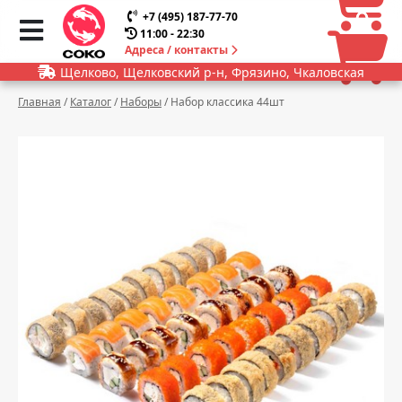
0
0
+7 (495) 187-77-70
11:00 - 22:30
Адреса / контакты
Щелково, Щелковский р-н, Фрязино, Чкаловская
Главная
/
Каталог
/
Наборы
/
Набор классика 44шт