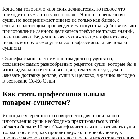
Когда мы говорим о японских деликатесах, то первое что
приходит на ум - это суши и роллы. Японцы очень любят
суши, но воспринимают они их не только как блюдо, а
считают настоящим произведением искусства. Действительно
приготовление данного деликатеса требует не только знаний,
но и навыков. Ведь японская кухня - это целая философия,
познать которую смогут только профессиональные повара-
сушисты.
Су-шефы с многолетним опытом долго трудятся над
созданием самых разнообразных рецептов суши, которые бы в
итоге идеально сочетали все: цвет, текстуру, вкус, декор.
Заказать доставку роллов, суши в Щелково, Фрязино выгодно
в ресторане Со-Ко Суши.
Как стать профессиональным
поваром-сушистом?
Японцы с уверенностью говорят, что для правильного
изготовления суши необходимо практиковаться в этой
области больше 10 лет. Су-шеф может начать закатывать суши
только после тог, как пройдёт двухгодичное обучение, в
процессе которого познаются все нюансы искусства создания