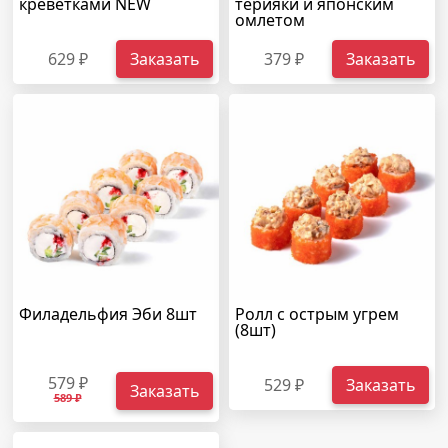
креветками NEW
терияки и японским
омлетом
629 ₽
Заказать
379 ₽
Заказать
Филадельфия Эби 8шт
Ролл с острым угрем
(8шт)
579 ₽
529 ₽
Заказать
Заказать
589 ₽