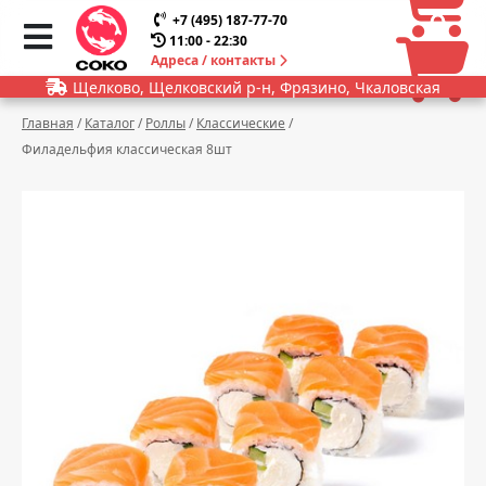
0
0
+7 (495) 187-77-70
11:00 - 22:30
Адреса / контакты
Щелково, Щелковский р-н, Фрязино, Чкаловская
Главная
/
Каталог
/
Роллы
/
Классические
/
Филадельфия классическая 8шт